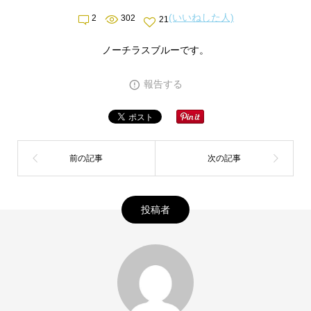
(いいねした人)
2
302
21
ノーチラスブルーです。
報告する
投稿者