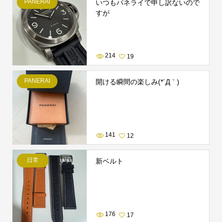
PANERAI
いつもパネライで申し訳ないので
すが
214
19
PANERAI
開ける瞬間の楽しみ(*´Д｀)
141
12
日常
新ベルト
176
17