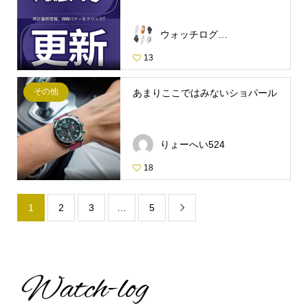
ウォッチログ・スタッフ
13
その他
あまりここではみないショパール
りょーへい524
18
1
2
3
…
5
