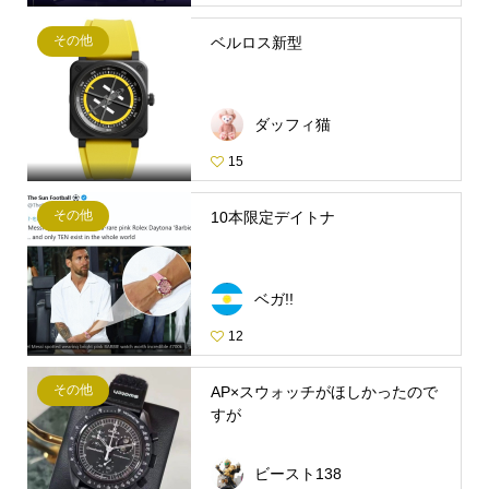
その他
ベルロス新型
ダッフィ猫
15
その他
10本限定デイトナ
ベガ!!
12
その他
AP×スウォッチがほしかったので
すが
ビースト138