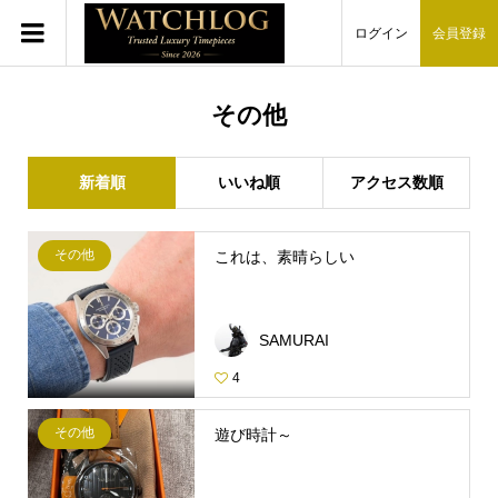
ログイン
会員登録
その他
新着順
いいね順
アクセス数順
その他
これは、素晴らしい
SAMURAI
4
その他
遊び時計～