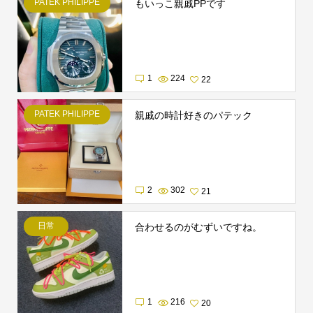
PATEK PHILIPPE
もいっこ親戚PPです
1
224
22
PATEK PHILIPPE
親戚の時計好きのパテック
2
302
21
日常
合わせるのがむずいですね。
1
216
20