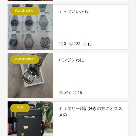
Watch other
ティソいいかも!
3
125
15
Watch other
ロンジンわに
242
16
日常
ミリタリー時計好きの方にオスス
メの