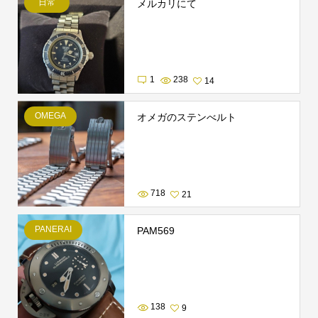
日常
メルカリにて
1
238
14
OMEGA
オメガのステンべルト
718
21
PANERAI
PAM569
138
9