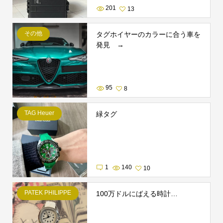
201
13
その他
タグホイヤーのカラーに合う車を
発見 →
95
8
TAG Heuer
緑タグ
1
140
10
PATEK PHILIPPE
100万ドルにばえる時計…