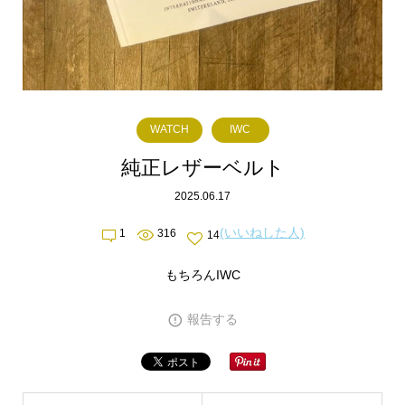
WATCH
IWC
純正レザーベルト
2025.06.17
(いいねした人)
1
316
14
もちろんIWC
報告する