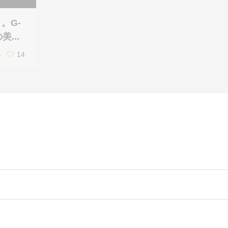
。G-
今ムーンウォッチブームなの
美...
でしょうか？
1
1
148
14
20