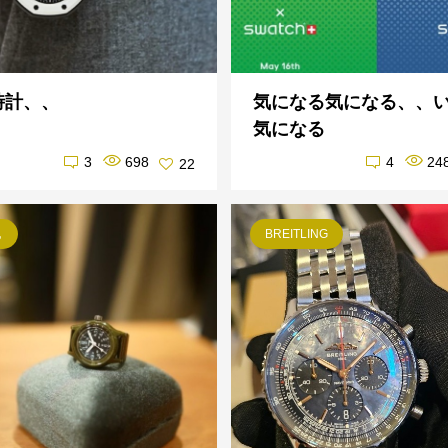
時計、、
気になる気になる、、
気になる
3
698
4
24
22
他
BREITLING