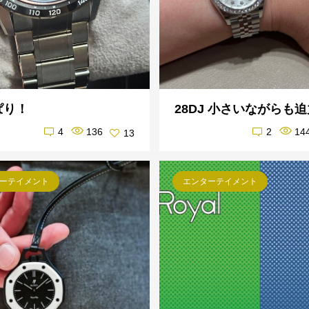
ぱり！
28DJ 小さいながらも迫
4
136
2
14
13
ーテイメント
エンターテイメント