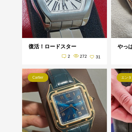
復活！ロードスター
やっ
2
272
31
Cartier
エンタ