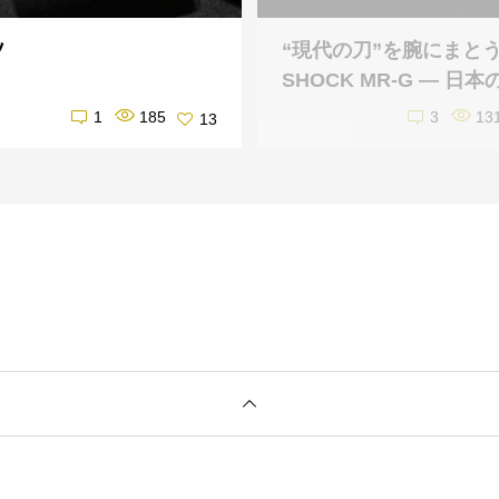
ソ
“現代の刀”を腕にまとう
SHOCK MR-G ― 日本の
1
185
3
13
13