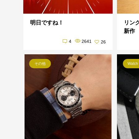
明日ですね！
リン
新作
4
2641
26
その他
Watch 