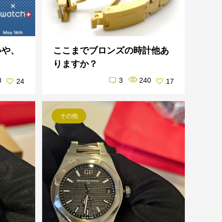
いや、
ここまでブロンズの時計他あ
りますか？
8
3
240
24
17
その他