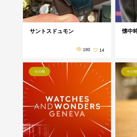
サントスドュモン
懐中
180
14
その他
その