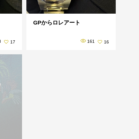
GPからロレアート
3
161
17
16
日常