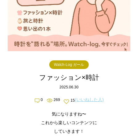
Watch-Log ガール
ファッション×時計
2025.06.30
(いいねした人)
0
269
15
気になりますね〜
これから楽しいコンテンツに
していきます！