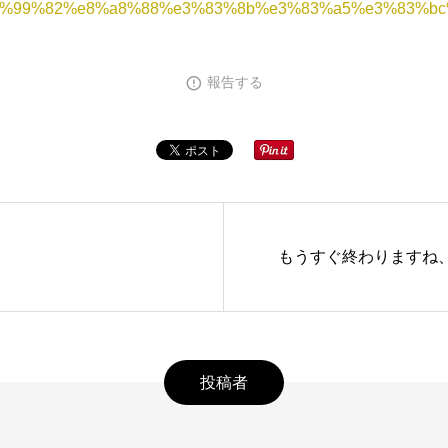
%e6%99%82%e8%a8%88%e3%83%8b%e3%83%a5%e3%83%bc
報告する
もうすぐ終わりますね
投稿者