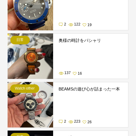
2
122
19
日常
奥様の時計をパシャリ
137
16
Watch other
BEAMSの遊び心が詰まった一本
2
223
26