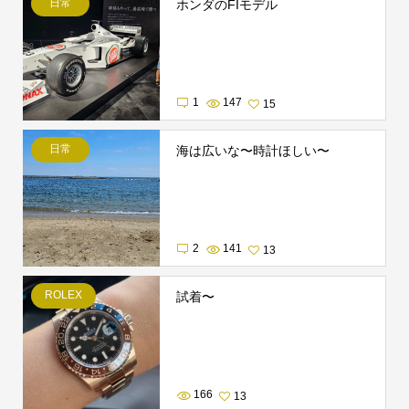
日常
ホンダのFIモデル
1
147
15
日常
海は広いな〜時計ほしい〜
2
141
13
ROLEX
試着〜
166
13