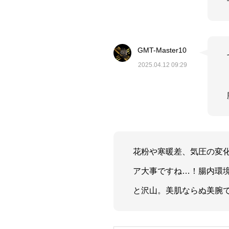
GMT-Master10
2025.04.12 09:29
花粉や寒暖差、気圧の変
ア大事ですね…！腸内環
と沢山。美肌ならぬ美腕で、時