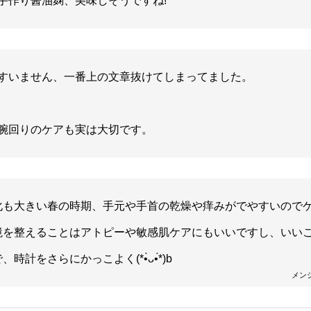
手作り醤油麹、美味しそうですね!
すいません、一番上の文章抜けてしまってました。
腕回りのケアも実は大切です。
化も大きい春の時期、手元や手首の乾燥や痒みがでやすいので
境を整えることはアトピーや敏感肌ケアにもいいですし、いい
計をさらにかっこよく(*•̀ᴗ•́*)b
メン