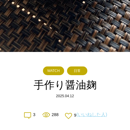
WATCH
日常
手作り醤油麹
2025.04.12
(いいねした人)
3
288
9