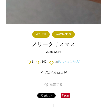
WATCH
Watch other
メリークリスマス
2025.12.24
(いいねした人)
1
141
20
イブはベルロスだ
報告する