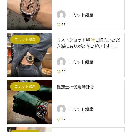
コミット銀座
23
コミット銀座
リストショット
ご購入いただ
き誠にありがとうございます‼...
コミット銀座
21
コミット銀座
鑑定士の愛用時計
コミット銀座
22