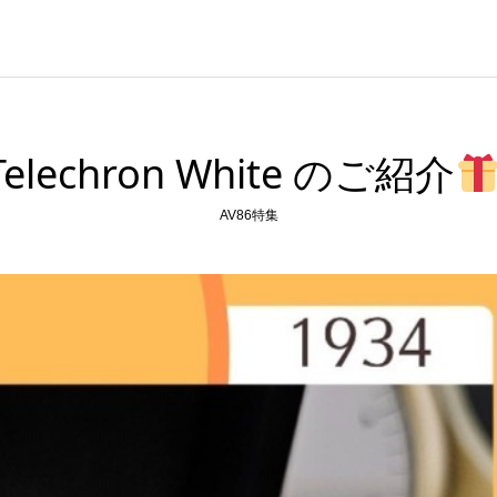
Telechron White のご紹介
AV86特集