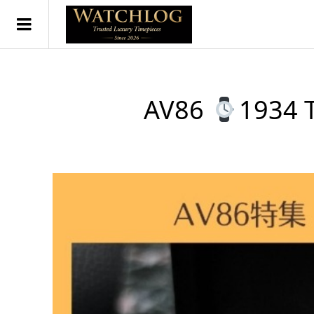
AV86
1934 