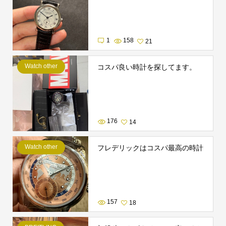
1
158
21
Watch other
コスパ良い時計を探してます。
176
14
Watch other
フレデリックはコスパ最高の時計
157
18