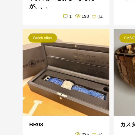
が、、、
1
198
14
Watch other
CASI
BR03
カス
225