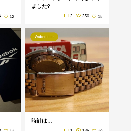
ました?
8
2
250
12
15
Watch other
時計は…
8
1
135