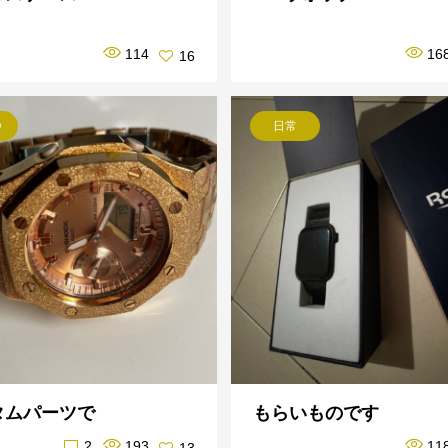
114
16
16
O
日常
タムパーツで
もらいものです
2
193
11