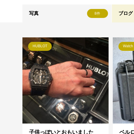
写真
ブログ
8件
HUBLOT
Watch 
子供っぽいとおもいました
ベル