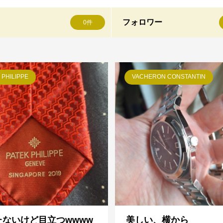
フォロワー
0件
 PHILIPPE
VACHERON CONSTANTIN
たないけど目立つwwww
美しい、横から