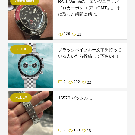
Watch other
BALL Watchの「エンジニア ハイ
ドロカーボン エアロGMT」。 手
に取った瞬間に感じ...
129
12
TUDOR
ブラックベイブルー文字盤持って
いる人いたら投稿して下さい!!!!
2
292
22
ROLEX
16570 バックルに
2
139
13