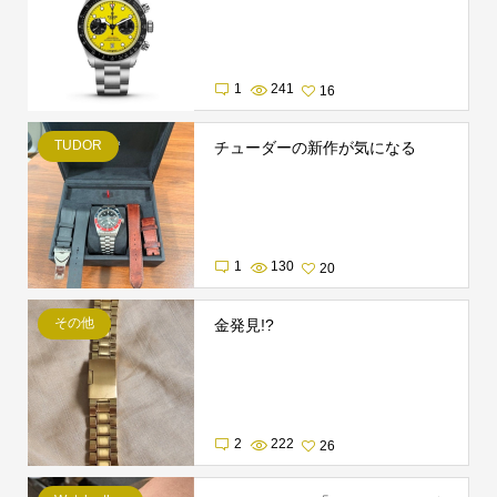
1
241
16
TUDOR
チューダーの新作が気になる
1
130
20
その他
金発見!?
2
222
26